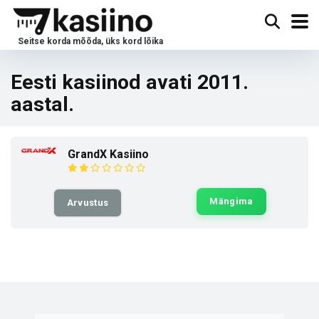
Eesti kasiinod avati 2011.
aastal.
GrandX Kasiino
Mängima
Arvustus